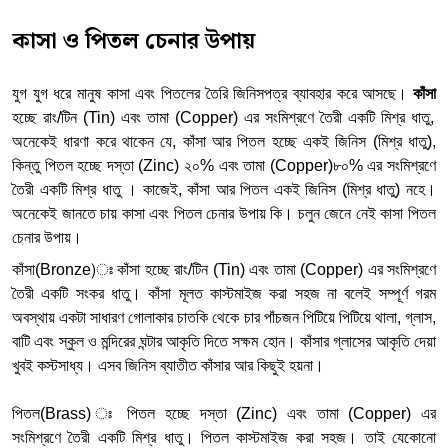
কাসা ও পিতল চেনার উপায়
যুগ যুগ ধরে মানুষ কাসা এবং পিতলের তৈরি জিনিসপত্র ব্যাবহার করে আসছে।
কাঁসা
হচ্ছে
রাং/টিন
(Tin) এবং
তামা
(Copper) এর সংমিশ্রণে তৈরী একটি মিশ্র
ধাতু
,
অনেকেই ধারণা করে থাকেন যে, কাঁসা আর পিতল হচ্ছে একই জিনিস (মিশ্র ধাতু),
কিন্তু পিতল হচ্ছে দস্তা (Zinc) ২০% এবং তামা (Copper)৮০% এর সংমিশ্রণে
তৈরী একটি মিশ্র ধাতু । কাজেই, কাঁসা আর পিতল একই জিনিস (মিশ্র ধাতু) নহে।
অনেকেই জানতে চায় কাসা এবং পিতল চেনার উপায় কি। চলুন জেনে নেই কাসা পিতল
চেনার উপায়।
কাঁসা(Bronze)ঃ কাঁসা হচ্ছে রাং/টিন (Tin) এবং তামা (Copper) এর সংমিশ্রণে
তৈরী একটি সংকর ধাতু। কাঁসা মূলত কাস্টমাইজ করা সহজ না বলেই সম্পূর্ণ গরম
অবস্থায় একটা সাধারণ গোলাকার চাতকি থেকে চার পাঁচজন পিটিয়ে পিটিয়ে থালা, গ্লাস,
বাটি এবং স্কুল ও মন্দিরের ঘন্টার আকৃতি দিতে সক্ষম হোন। কাঁসার গ্লাসের আকৃতি দেয়া
খুবই কস্টসাধ্য। এসব জিনিস ব্যাতীত কাঁসার আর কিছুই হয়না।
পিতল(Brass) ঃ পিতল হচ্ছে দস্তা (Zinc) এবং তামা (Copper) এর
সংমিশ্রণে তৈরী একটি মিশ্র ধাতু। পিতল কাস্টমাইজ করা সহজ। তাই যেকোনো