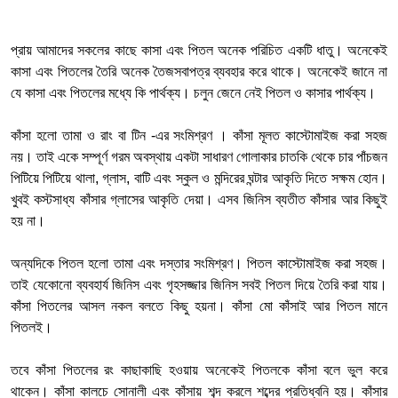
প্রায় আমাদের সকলের কাছে কাসা এবং পিতল অনেক পরিচিত একটি ধাতু। অনেকেই
কাসা এবং পিতলের তৈরি অনেক তৈজসবাপত্র ব্যবহার করে থাকে। অনেকেই জানে না
যে কাসা এবং পিতলের মধ্যে কি পার্থক্য। চলুন জেনে নেই পিতল ও কাসার পার্থক্য।
কাঁসা হলো তামা ও রাং বা টিন -এর সংমিশ্রণ । কাঁসা মূলত কাস্টোমাইজ করা সহজ
নয়। তাই একে সম্পূর্ণ গরম অবস্থায় একটা সাধারণ গোলাকার চাতকি থেকে চার পাঁচজন
পিটিয়ে পিটিয়ে থালা, গ্লাস, বাটি এবং স্কুল ও মন্দিরের ঘন্টার আকৃতি দিতে সক্ষম হোন।
খুবই কস্টসাধ্য কাঁসার গ্লাসের আকৃতি দেয়া। এসব জিনিস ব্যতীত কাঁসার আর কিছুই
হয় না।
অন্যদিকে পিতল হলো তামা এবং দস্তার সংমিশ্রণ। পিতল কাস্টোমাইজ করা সহজ।
তাই যেকোনো ব্যবহার্য জিনিস এবং গৃহসজ্জার জিনিস সবই পিতল দিয়ে তৈরি করা যায়।
কাঁসা পিতলের আসল নকল বলতে কিছু হয়না। কাঁসা মাে কাঁসাই আর পিতল মানে
পিতলই।
তবে কাঁসা পিতলের রং কাছাকাছি হওয়ায় অনেকেই পিতলকে কাঁসা বলে ভুল করে
থাকেন। কাঁসা কালচে সোনালী এবং কাঁসায় শব্দ করলে শব্দের প্রতিধ্বনি হয়। কাঁসার