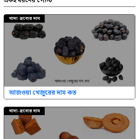
একই ধরনের পোস্ট
খাদ্য-দ্রব্যের দাম
আজওয়া খেজুরের দাম কত
খাদ্য-দ্রব্যের দাম