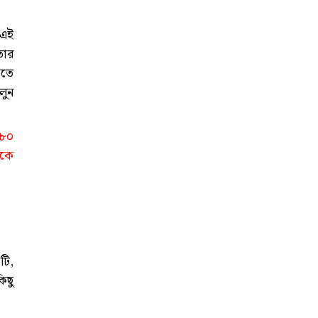
 এই
তার
নতে
লুন
২৮০
েকে
টি,
িছু
: