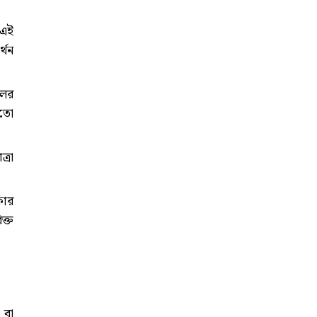
 এই
্থন
লের
মতো
্রা
কার
ক্ত
 বা