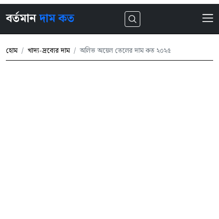
বর্তমান
দাম কত
হোম
খাদ্য-দ্রব্যের দাম
অলিভ অয়েল তেলের দাম কত ২০২৫