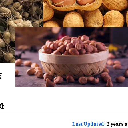
২৫
Last Updated:
2 years 